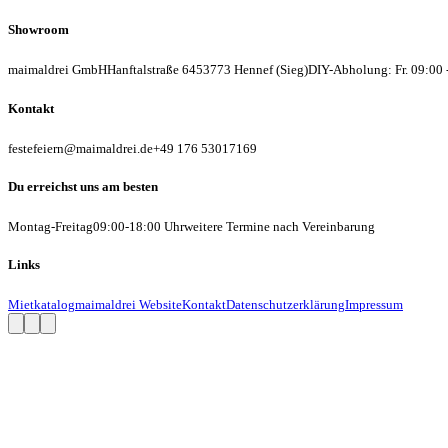
Showroom
maimaldrei GmbH
Hanftalstraße 64
53773 Hennef (Sieg)
DIY-Abholung: Fr. 09:00 
Kontakt
festefeiern@maimaldrei.de
+49 176 53017169
Du erreichst uns am besten
Montag-Freitag
09:00-18:00 Uhr
weitere Termine nach Vereinbarung
Links
Mietkatalog
maimaldrei Website
Kontakt
Datenschutzerklärung
Impressum