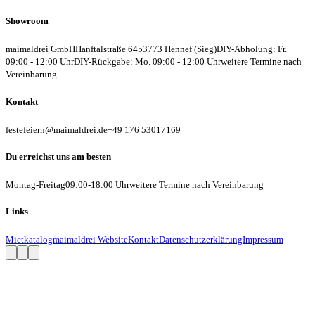
Showroom
maimaldrei GmbH
Hanftalstraße 64
53773 Hennef (Sieg)
DIY-Abholung: Fr.
09:00 - 12:00 Uhr
DIY-Rückgabe: Mo. 09:00 - 12:00 Uhr
weitere Termine nach
Vereinbarung
Kontakt
festefeiern@maimaldrei.de
+49 176 53017169
Du erreichst uns am besten
Montag-Freitag
09:00-18:00 Uhr
weitere Termine nach Vereinbarung
Links
Mietkatalog
maimaldrei Website
Kontakt
Datenschutzerklärung
Impressum