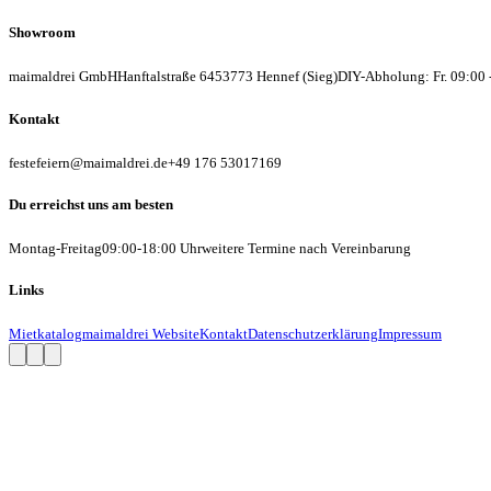
Showroom
maimaldrei GmbH
Hanftalstraße 64
53773 Hennef (Sieg)
DIY-Abholung: Fr. 09:00 
Kontakt
festefeiern@maimaldrei.de
+49 176 53017169
Du erreichst uns am besten
Montag-Freitag
09:00-18:00 Uhr
weitere Termine nach Vereinbarung
Links
Mietkatalog
maimaldrei Website
Kontakt
Datenschutzerklärung
Impressum