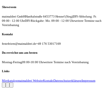
Showroom
maimaldrei GmbH
Hanftalstraße 64
53773 Hennef (Sieg)
DIY-Abholung: Fr.
09:00 - 12:00 Uhr
DIY-Rückgabe: Mo. 09:00 - 12:00 Uhr
weitere Termine nach
Vereinbarung
Kontakt
festefeiern@maimaldrei.de
+49 176 53017169
Du erreichst uns am besten
Montag-Freitag
09:00-18:00 Uhr
weitere Termine nach Vereinbarung
Links
Mietkatalog
maimaldrei Website
Kontakt
Datenschutzerklärung
Impressum