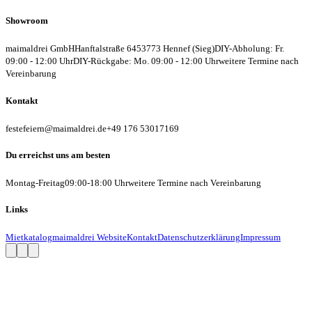
Showroom
maimaldrei GmbH
Hanftalstraße 64
53773 Hennef (Sieg)
DIY-Abholung: Fr.
09:00 - 12:00 Uhr
DIY-Rückgabe: Mo. 09:00 - 12:00 Uhr
weitere Termine nach
Vereinbarung
Kontakt
festefeiern@maimaldrei.de
+49 176 53017169
Du erreichst uns am besten
Montag-Freitag
09:00-18:00 Uhr
weitere Termine nach Vereinbarung
Links
Mietkatalog
maimaldrei Website
Kontakt
Datenschutzerklärung
Impressum