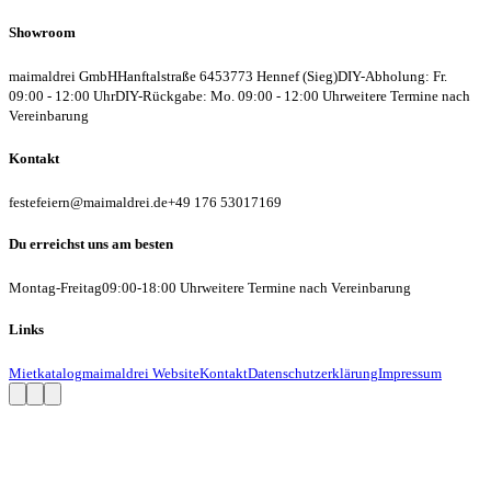
Showroom
maimaldrei GmbH
Hanftalstraße 64
53773 Hennef (Sieg)
DIY-Abholung: Fr.
09:00 - 12:00 Uhr
DIY-Rückgabe: Mo. 09:00 - 12:00 Uhr
weitere Termine nach
Vereinbarung
Kontakt
festefeiern@maimaldrei.de
+49 176 53017169
Du erreichst uns am besten
Montag-Freitag
09:00-18:00 Uhr
weitere Termine nach Vereinbarung
Links
Mietkatalog
maimaldrei Website
Kontakt
Datenschutzerklärung
Impressum