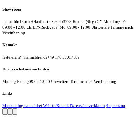
Showroom
maimaldrei GmbH
Hanftalstraße 64
53773 Hennef (Sieg)
DIY-Abholung: Fr.
09:00 - 12:00 Uhr
DIY-Rückgabe: Mo. 09:00 - 12:00 Uhr
weitere Termine nach
Vereinbarung
Kontakt
festefeiern@maimaldrei.de
+49 176 53017169
Du erreichst uns am besten
Montag-Freitag
09:00-18:00 Uhr
weitere Termine nach Vereinbarung
Links
Mietkatalog
maimaldrei Website
Kontakt
Datenschutzerklärung
Impressum