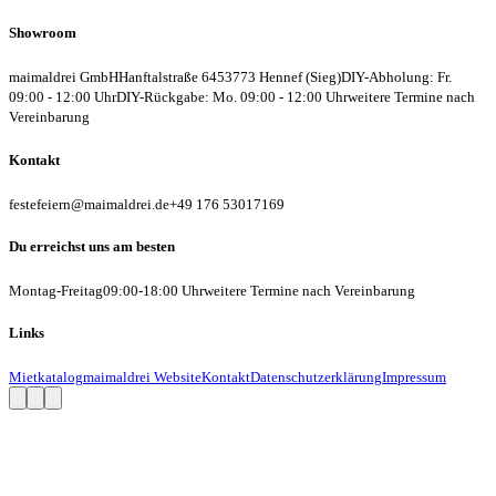
Showroom
maimaldrei GmbH
Hanftalstraße 64
53773 Hennef (Sieg)
DIY-Abholung: Fr.
09:00 - 12:00 Uhr
DIY-Rückgabe: Mo. 09:00 - 12:00 Uhr
weitere Termine nach
Vereinbarung
Kontakt
festefeiern@maimaldrei.de
+49 176 53017169
Du erreichst uns am besten
Montag-Freitag
09:00-18:00 Uhr
weitere Termine nach Vereinbarung
Links
Mietkatalog
maimaldrei Website
Kontakt
Datenschutzerklärung
Impressum