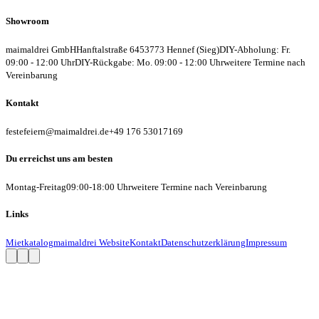
Showroom
maimaldrei GmbH
Hanftalstraße 64
53773 Hennef (Sieg)
DIY-Abholung: Fr.
09:00 - 12:00 Uhr
DIY-Rückgabe: Mo. 09:00 - 12:00 Uhr
weitere Termine nach
Vereinbarung
Kontakt
festefeiern@maimaldrei.de
+49 176 53017169
Du erreichst uns am besten
Montag-Freitag
09:00-18:00 Uhr
weitere Termine nach Vereinbarung
Links
Mietkatalog
maimaldrei Website
Kontakt
Datenschutzerklärung
Impressum